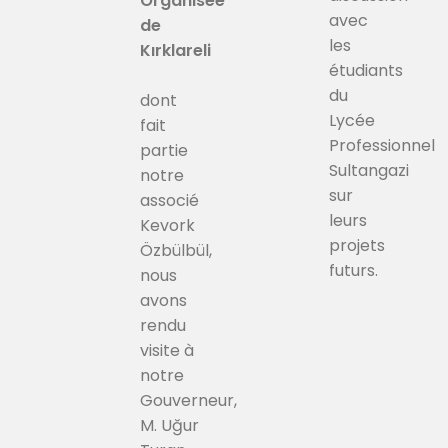
Organisée
avec
de
les
Kırklareli
étudiants
du
dont
Lycée
fait
Professionnel
partie
Sultangazi
notre
sur
associé
leurs
Kevork
projets
Özbülbül,
futurs.
nous
avons
rendu
visite à
notre
Gouverneur,
M. Uğur