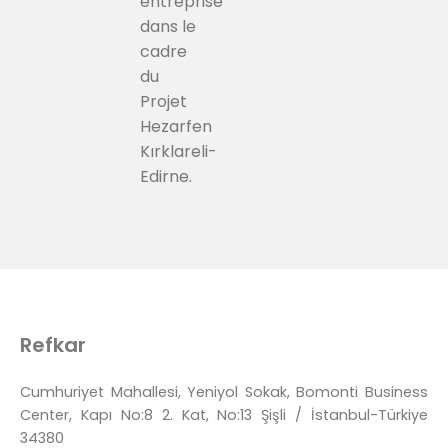
entreprise
dans le
cadre
du
Projet
Hezarfen
Kırklareli-
Edirne.
Refkar
Cumhuriyet Mahallesi, Yeniyol Sokak, Bomonti Business
Center, Kapı No:8 2. Kat, No:13 Şişli / İstanbul-Türkiye
34380