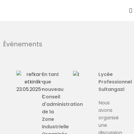
Événements
En tant
Lycée
que
Professionnel
nouveau
Sultangazi
Conseil
Nous
d'administration
avons
de la
organisé
Zone
une
Industrielle
discussion