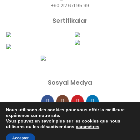
+90 212 671 95 99
Sertifikalar
Sosyal Medya
Nous utilisons des cookies pour vous offrir la meilleure
expérience sur notre site.
Vous pouvez en savoir plus sur les cookies que nous
Refkar.com
Soğutma ve Isı Transfer Cihazları. Tüm Hakları
utilisons ou les désactiver dans
paramètres
.
Saklıdır. Görseller izinsiz kullanılamaz. 2026
Tasarım:
Alfa
Brand Team
Accepter